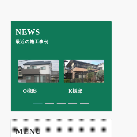
NEWS
最近の施工事例
O様邸
K様邸
太田洋服
1
2
3
4
5
MENU