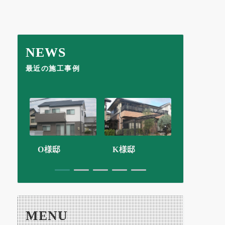
NEWS
最近の施工事例
O様邸
K様邸
太田洋服
1
2
3
4
5
MENU