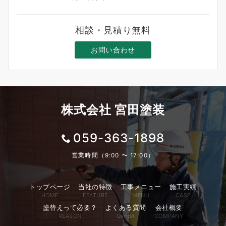
相談・見積り無料
お問い合わせ
株式会社 宮田塗装
059-363-1898
営業時間（9:00 〜 17:00）
トップページ
当社の特徴
工事メニュー
施工実績
HOME
FEATURE
MENU
CASE
塗替えって必要？
よくある質問
会社概要
REASON
QandA
COMPANY